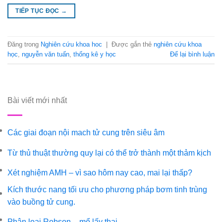
TIẾP TỤC ĐỌC
→
Đăng trong
Nghiên cứu khoa hoc
|
Được gắn thẻ
nghiên cứu khoa
học
,
nguyễn văn tuấn
,
thống kê y học
Để lại bình luận
Bài viết mới nhất
Không
Các giai đoạn nội mach tử cung trên siêu âm
có
bình
Khô
Từ thủ thuật thường quy lại có thể trở thành một thảm kịch
luận
có
ở
bình
Không
Xét nghiệm AMH – vì sao hôm nay cao, mai lại thấp?
Các
luận
có
giai
ở
bình
Kích thước nang tối ưu cho phương pháp bơm tinh trùng
đoạn
Từ
luận
nội
Không
thủ
vào buồng tử cung.
ở
mach
có
thuật
Xét
tử
bình
thườ
Không
nghiệm
Phân loại Robson – mổ lấy thai