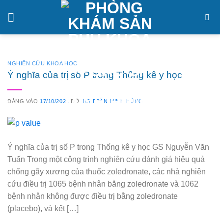
Bỏ
qua
nội
dung
NGHIÊN CỨU KHOA HOC
Ý nghĩa của trị số P trong Thống kê y học
ĐĂNG VÀO
17/10/2021
BỞI
BS TRẦN MINH HÙNG
Ý nghĩa của trị số P trong Thống kê y học GS Nguyễn Văn
Tuấn Trong một công trình nghiên cứu đánh giá hiệu quả
chống gãy xương của thuốc zoledronate, các nhà nghiên
cứu điều trị 1065 bệnh nhân bằng zoledronate và 1062
bệnh nhân không được điều trị bằng zoledronate
(placebo), và kết […]