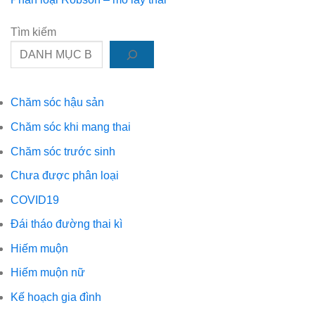
cung
luận
quy
có
AMH
trên
ở
lại
bình
–
siêu
Kích
có
Tìm kiếm
luận
vì
âm
thước
thể
ở
sao
nang
trở
Phân
hôm
tối
thàn
loại
nay
ưu
một
Robson
cao,
cho
thảm
–
mai
phương
kịch
Chăm sóc hậu sản
mổ
lại
pháp
lấy
thấp?
bơm
Chăm sóc khi mang thai
thai
tinh
trùng
Chăm sóc trước sinh
vào
buồng
Chưa được phân loại
tử
cung.
COVID19
Đái tháo đường thai kì
Hiếm muộn
Hiếm muộn nữ
Kế hoạch gia đình