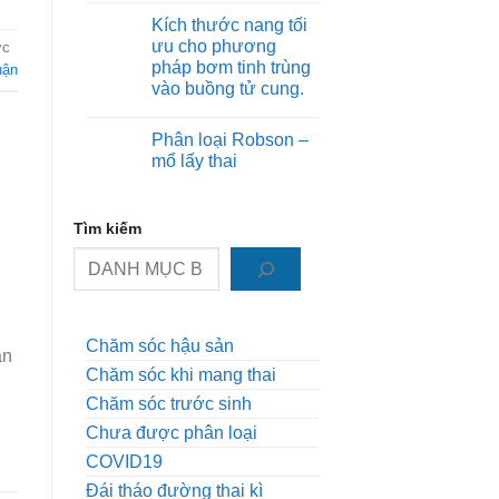
thuật
âm
có
thường
Kích thước nang tối
bình
quy
luận
ưu cho phương
ợc
lại
ở
có
pháp bơm tinh trùng
Xét
uận
thể
nghiệm
vào buồng tử cung.
trở
AMH
thành
–
Không
một
vì
có
thảm
Phân loại Robson –
sao
bình
kịch
hôm
luận
mổ lấy thai
ở
nay
Kích
cao,
Không
thước
mai
có
nang
lại
bình
Tìm kiếm
tối
thấp?
luận
ưu
ở
cho
Phân
phương
loại
pháp
Robson
bơm
–
tinh
mổ
trùng
lấy
vào
thai
Chăm sóc hậu sản
àn
buồng
tử
Chăm sóc khi mang thai
cung.
Chăm sóc trước sinh
Chưa được phân loại
COVID19
Đái tháo đường thai kì