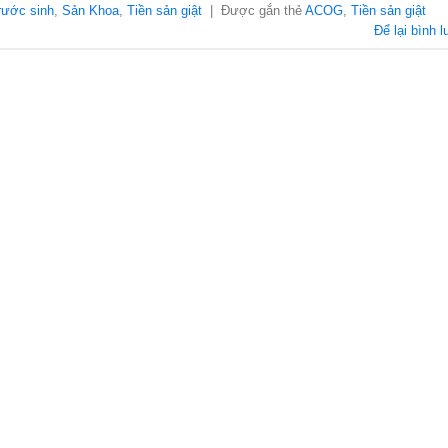
rước sinh
,
Sản Khoa
,
Tiền sản giật
|
Được gắn thẻ
ACOG
,
Tiền sản giật
Để lại bình l