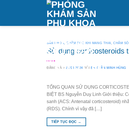
Bỏ
qua
nội
dung
SẢN KHOA
,
CHĂM SÓC KHI MANG THAI
,
CHĂM SÓ
Sử dụng corticosteroids 
ĐĂNG VÀO
24/08/2024
BỞI
BS TRẦN MINH HÙNG
TỔNG QUAN SỬ DỤNG CORTICOST
BIỆT BS Nguyễn Duy Linh Giới thiệu: C
sanh (ACS: Antenatal corticosteroid) nh
(RDS). Chính vì vậy đã […]
TIẾP TỤC ĐỌC
→