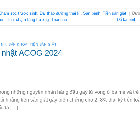
Chăm sóc trước sinh
,
Đái tháo đường thai kì
,
Sản bệnh
,
Tiền sản giật
|
Đư
non
,
Thai chậm tăng trưởng
,
Thai nhỏ
Để lại bình l
INH
,
SẢN KHOA
,
TIỀN SẢN GIẬT
ập nhật ACOG 2024
t trong những nguyên nhân hàng đầu gây tử vong ở bà mẹ và trẻ
 tính rằng tiền sản giật gây biến chứng cho 2–8% thai kỳ trên to
ỳ đã […]