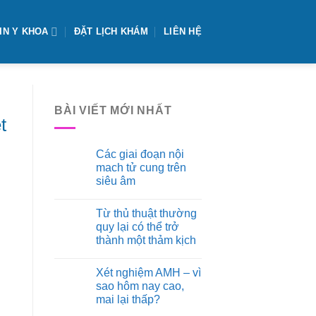
IN Y KHOA
ĐẶT LỊCH KHÁM
LIÊN HỆ
BÀI VIẾT MỚI NHẤT
t
Các giai đoạn nội
mach tử cung trên
siêu âm
Không
có
Từ thủ thuật thường
bình
luận
quy lại có thể trở
ở
thành một thảm kịch
Các
giai
Không
đoạn
có
nội
Xét nghiệm AMH – vì
bình
mach
luận
sao hôm nay cao,
tử
ở
cung
mai lại thấp?
Từ
trên
thủ
siêu
Không