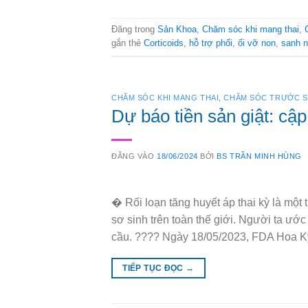
Đăng trong
Sản Khoa
,
Chăm sóc khi mang thai
,
gắn thẻ
Corticoids
,
hỗ trợ phổi
,
ối vỡ non
,
sanh 
CHĂM SÓC KHI MANG THAI
,
CHĂM SÓC TRƯỚC S
Dự báo tiền sản giật: c
ĐĂNG VÀO
18/06/2024
BỞI
BS TRẦN MINH HÙNG
� Rối loạn tăng huyết áp thai kỳ là mộ
sơ sinh trên toàn thế giới. Người ta ước
cầu. ???? Ngày 18/05/2023, FDA Hoa K
TIẾP TỤC ĐỌC
→