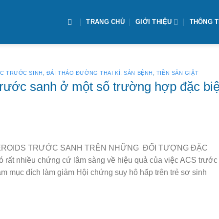
TRANG CHỦ
GIỚI THIỆU
THÔNG T
C TRƯỚC SINH
,
ĐÁI THÁO ĐƯỜNG THAI KÌ
,
SẢN BỆNH
,
TIỀN SẢN GIẬT
trước sanh ở một số trường hợp đặc biệ
EROIDS TRƯỚC SANH TRÊN NHỮNG ĐỐI TƯỢNG ĐẶC
ó rất nhiều chứng cứ lâm sàng về hiệu quả của việc ACS trước
ằm mục đích làm giảm Hội chứng suy hô hấp trên trẻ sơ sinh