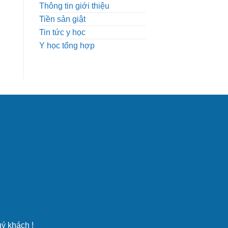
Thông tin giới thiệu
Tiền sản giật
Tin tức y học
Y học tổng hợp
uý khách !